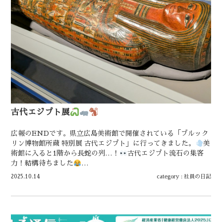
古代エジプト展
広報のENDです。県立広島美術館で開催されている「ブルック
リン博物館所蔵 特別展 古代エジプト」に行ってきました。
美
術館に入ると1階から長蛇の列…！
古代エジプト流石の集客
力！結構待ちました
…
2025.10.14
category :
社員の日記