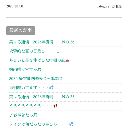
2025.10.10
category :
広報誌
最新の記事
美はる通信 2026年夏号 NO.26
攻撃的な夏の日差し・・・。
ちょいと足を伸ばした徘徊の旅
梅雨明け宣言っ♬
2026 経営計画発表会～懇親会
徘徊続いてます・・・
美はる通信 2026年春号 NO.25
うろうろうろうろ・・・
♪春がきたっ♬
メインは何だったのかしら・・・