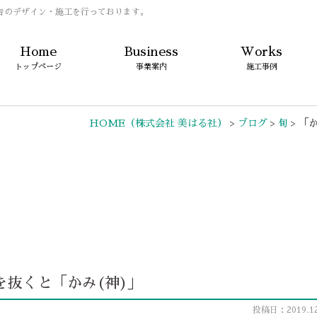
告のデザイン・施工を行っております。
Home
Business
Works
トップページ
事業案内
施工事例
HOME
（株式会社 美はる社）
>
ブログ
>
旬
>
「か
を抜くと「かみ(神)」
投稿日：2019.12