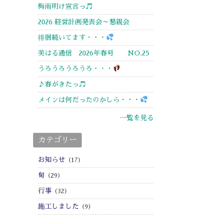
梅雨明け宣言っ♬
2026 経営計画発表会～懇親会
徘徊続いてます・・・
美はる通信 2026年春号 NO.25
うろうろうろうろ・・・
♪春がきたっ♬
メインは何だったのかしら・・・
一覧を見る
カテゴリー
お知らせ
（17）
旬
（29）
行事
（32）
施工しました
（9）