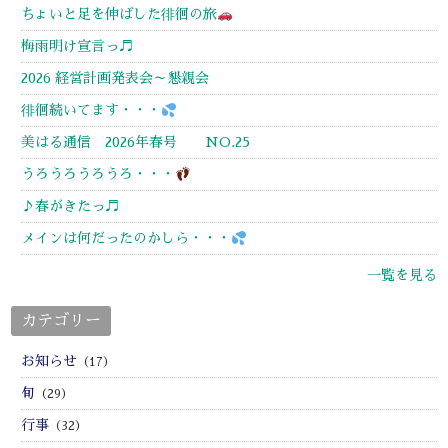
ちょいと足を伸ばした徘徊の旅
梅雨明け宣言っ♬
2026 経営計画発表会～懇親会
徘徊続いてます・・・
美はる通信 2026年春号 NO.25
うろうろうろうろ・・・
♪春がきたっ♬
メインは何だったのかしら・・・
一覧を見る
カテゴリー
お知らせ
（17）
旬
（29）
行事
（32）