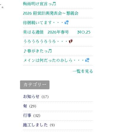
梅雨明け宣言っ♬
す。
2026 経営計画発表会～懇親会
徘徊続いてます・・・
美はる通信 2026年春号 NO.25
うろうろうろうろ・・・
♪春がきたっ♬
メインは何だったのかしら・・・
一覧を見る
カテゴリー
お知らせ
（17）
旬
（29）
行事
（32）
施工しました
（9）