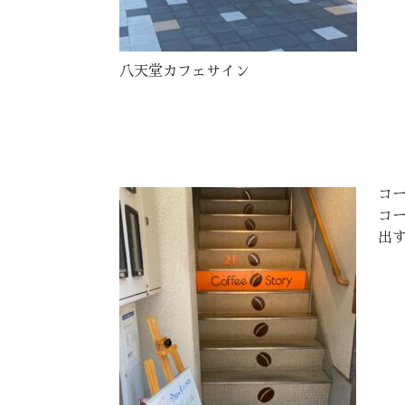
八天堂カフェサイン
コ
コ
出