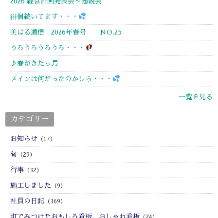
2026 経営計画発表会～懇親会
徘徊続いてます・・・
美はる通信 2026年春号 NO.25
うろうろうろうろ・・・
♪春がきたっ♬
メインは何だったのかしら・・・
一覧を見る
カテゴリー
お知らせ
（17）
旬
（29）
行事
（32）
施工しました
（9）
社員の日記
（369）
町でみつけたおもしろ看板、おしゃれ看板
（24）