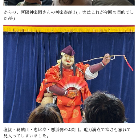
からの、阿阪神楽団さんの神楽奉納!!(←実はこれが今回の目的でし
た:笑)
塩祓・葛城山・恵比寿・悪狐傳の4演目。迫力満点で寒さも忘れて
見入ってしまいました。