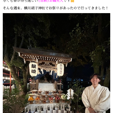
早くも春が待ち遠しい
(自称)お蝶夫人
です
そんな週末、横川胡子神社でお祭りがあったので行ってきました！