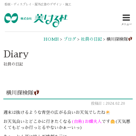
看板・ディスプレイ・屋外広告のデザイン・施工
メニュー
HOME
>
ブログ
>
社員の日記
>
横川探検隊
Diary
社員の日記
横川探検隊
投稿日：2024.02.20
週末は抜けるような青空の広がる良いお天気でしたね
お天気良いとどこかに行きたくなる
(自称)お蝶夫人
です
(天気悪
くてもどっか行っとるやないかぁーいっ)