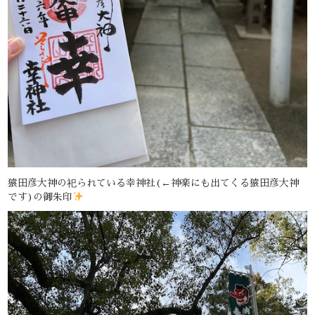
猿田彦大神の祀られている幸神社(←神楽にも出てくる猿田彦大神
です)の御朱印