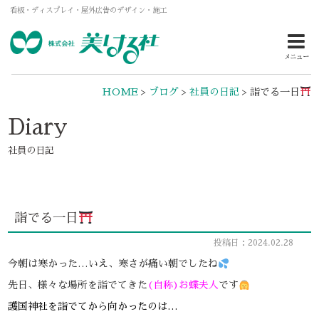
看板・ディスプレイ・屋外広告のデザイン・施工
メニュー
HOME
>
ブログ
>
社員の日記
>
詣でる一日
Diary
社員の日記
詣でる一日
投稿日：2024.02.28
今朝は寒かった…いえ、寒さが痛い朝でしたね
先日、様々な場所を詣でてきた
(自称)お蝶夫人
です
護国神社を詣でてから向かったのは…