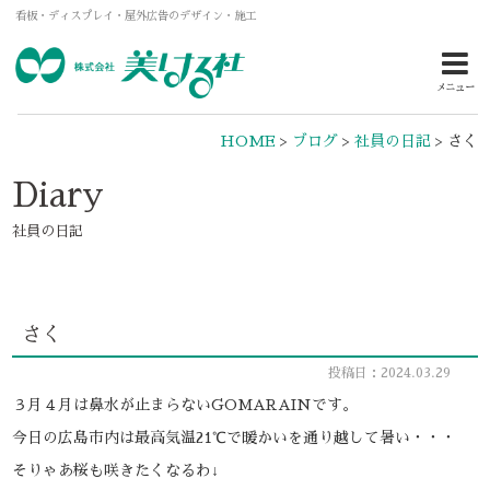
看板・ディスプレイ・屋外広告のデザイン・施工
メニュー
HOME
>
ブログ
>
社員の日記
>
さく
Diary
社員の日記
さく
投稿日：2024.03.29
３月４月は鼻水が止まらないGOMARAINです。
今日の広島市内は最高気温21℃で暖かいを通り越して暑い・・・
そりゃあ桜も咲きたくなるわ↓