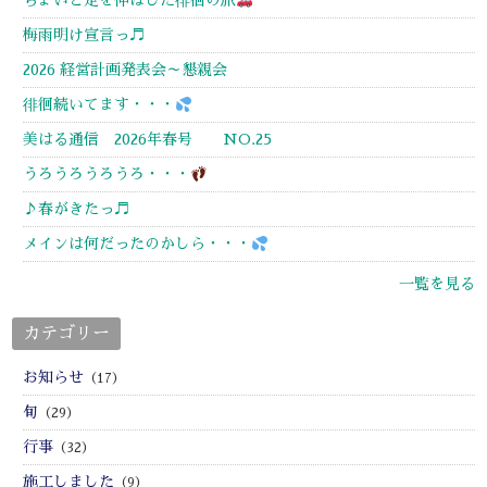
ちょいと足を伸ばした徘徊の旅
梅雨明け宣言っ♬
2026 経営計画発表会～懇親会
徘徊続いてます・・・
美はる通信 2026年春号 NO.25
うろうろうろうろ・・・
♪春がきたっ♬
メインは何だったのかしら・・・
一覧を見る
カテゴリー
お知らせ
（17）
旬
（29）
行事
（32）
施工しました
（9）