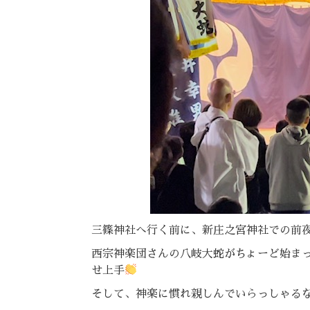
三篠神社へ行く前に、新庄之宮神社での前
西宗神楽団さんの八岐大蛇がちょーど始ま
せ上手
そして、神楽に慣れ親しんでいらっしゃる