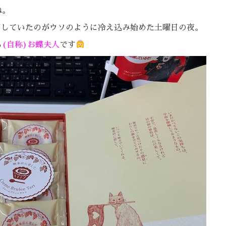
ね。
Nしていたのがウソのように冷え込み始めた土曜日の夜。
る
(自称)お蝶夫人
です