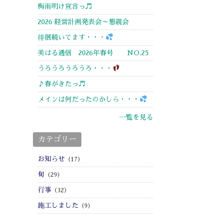
梅雨明け宣言っ♬
2026 経営計画発表会～懇親会
徘徊続いてます・・・
美はる通信 2026年春号 NO.25
うろうろうろうろ・・・
♪春がきたっ♬
メインは何だったのかしら・・・
一覧を見る
カテゴリー
お知らせ
（17）
旬
（29）
行事
（32）
施工しました
（9）