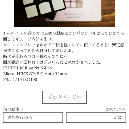
4〜
5年くらい前までは公式の製品にコンパウンドを塗ってひたすら
回
してキューブ内部を削り、
シリコンスプレーをかけて回転を軽くして、使ってるうちに安定感
が無くなってきたら処分してましたよ。
時代が変わるのは一瞬なんですねー。
固定観念に囚われてはダメなんだと気付かされました。
FUJIFILM FinePix S3Pro
Micro-NIKKOR P.C Auto 55mm
F3.5 1/15 ISO100
ブログページへ
前の記事へ
次の記事へ
家族旅行2019
かに