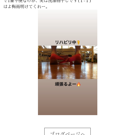
で1番不便なのが、実は洗濯物干しです(T-T)
はよ梅雨明けてくれー。
ブログページへ