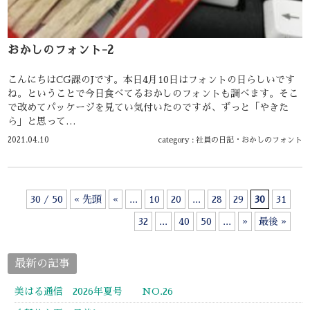
おかしのフォント-2
こんにちはCG課のJです。本日4月10日はフォントの日らしいです
ね。ということで今日食べてるおかしのフォントも調べます。そこ
で改めてパッケージを見てい気付いたのですが、ずっと「やきた
ら」と思って…
2021.04.10
category :
社員の日記
・
おかしのフォント
30 / 50
« 先頭
«
...
10
20
...
28
29
30
31
32
...
40
50
...
»
最後 »
最新の記事
美はる通信 2026年夏号 NO.26