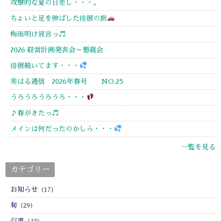
攻撃的な夏の日差し・・・。
ちょいと足を伸ばした徘徊の旅
梅雨明け宣言っ♬
2026 経営計画発表会～懇親会
徘徊続いてます・・・
美はる通信 2026年春号 NO.25
うろうろうろうろ・・・
♪春がきたっ♬
メインは何だったのかしら・・・
一覧を見る
カテゴリー
お知らせ
（17）
旬
（29）
行事