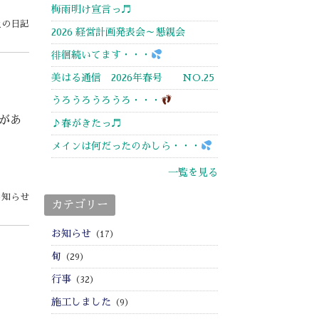
梅雨明け宣言っ♬
員の日記
2026 経営計画発表会～懇親会
徘徊続いてます・・・
美はる通信 2026年春号 NO.25
うろうろうろうろ・・・
があ
♪春がきたっ♬
メインは何だったのかしら・・・
一覧を見る
お知らせ
カテゴリー
お知らせ
（17）
旬
（29）
行事
（32）
施工しました
（9）