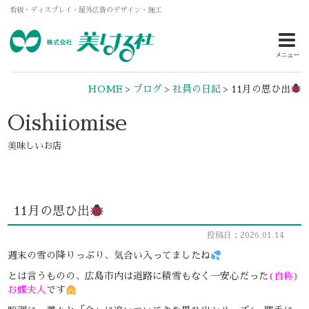
看板・ディスプレイ・屋外広告のデザイン・施工
メニュー
HOME
>
ブログ
>
社員の日記
>
11月の思ひ出
Oishiiomise
美味しいお店
11月の思ひ出
投稿日：2026.01.14
週末の雪の降りっぷり、気合い入ってましたね
とは言うものの、広島市内は道路に積雪もなく一安心だった
(自称)
お蝶夫人
です