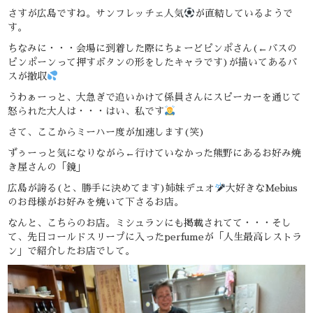
さすが広島ですね。サンフレッチェ人気
が直結しているようで
す。
ちなみに・・・会場に到着した際にちょーどピンポさん(←バスの
ピンポーンって押すボタンの形をしたキャラです)が描いてあるバ
スが撤収
うわぁーっと、大急ぎで追いかけて係員さんにスピーカーを通じて
怒られた大人は・・・はい、私です
さて、ここからミーハー度が加速します(笑)
ずぅーっと気になりながら←行けていなかった熊野にあるお好み焼
き屋さんの「鏡」
広島が誇る(と、勝手に決めてます)姉妹デュオ
大好きなMebius
のお母様がお好みを焼いて下さるお店。
なんと、こちらのお店。ミシュランにも掲載されてて・・・そし
て、先日コールドスリープに入ったperfumeが「人生最高レストラ
ン」で紹介したお店でして。