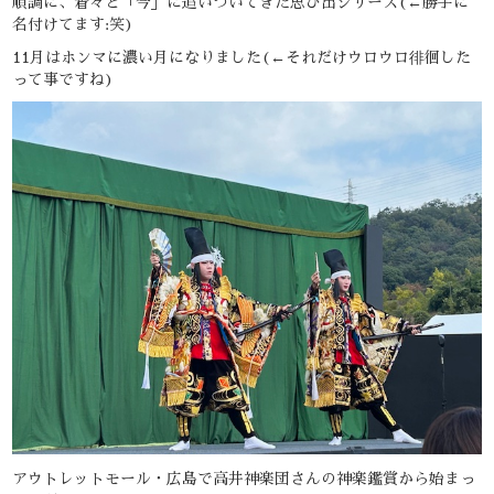
順調に、着々と「今」に追いついてきた思ひ出シリーズ(←勝手に
名付けてます:笑)
11月はホンマに濃い月になりました(←それだけウロウロ徘徊した
って事ですね)
アウトレットモール・広島で高井神楽団さんの神楽鑑賞から始まっ