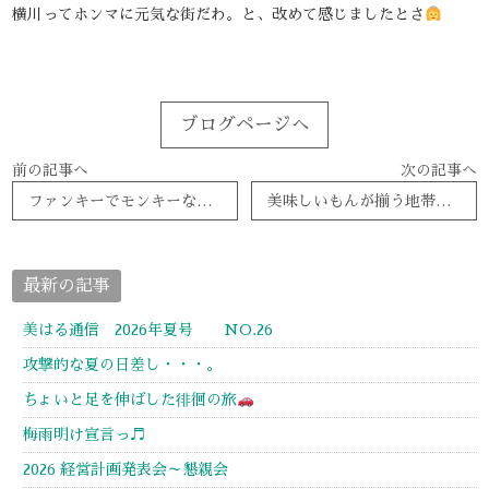
横川ってホンマに元気な街だわ。と、改めて感じましたとさ
ブログページへ
前の記事へ
次の記事へ
ファンキーでモンキーな夜
美味しいもんが揃う地帯
最新の記事
美はる通信 2026年夏号 NO.26
攻撃的な夏の日差し・・・。
ちょいと足を伸ばした徘徊の旅
梅雨明け宣言っ♬
2026 経営計画発表会～懇親会