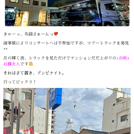
きゃーっ、布袋さぁーんっ
諸事情によりコンサートへは不参加ですが、ツアートラックを発見
月の輝く夜、トラックを見ただけでテンションだだ上がりの
(自称)
お蝶夫人
です
それはさて置き、ゾンビナイト。
行ってビックリ！