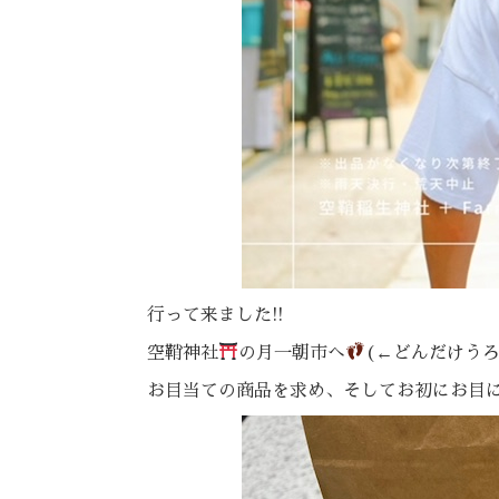
行って来ました!!
空鞘神社
の月一朝市へ
(←どんだけう
お目当ての商品を求め、そしてお初にお目