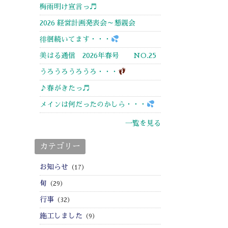
梅雨明け宣言っ♬
2026 経営計画発表会～懇親会
徘徊続いてます・・・
美はる通信 2026年春号 NO.25
うろうろうろうろ・・・
♪春がきたっ♬
メインは何だったのかしら・・・
一覧を見る
カテゴリー
お知らせ
（17）
旬
（29）
行事
（32）
施工しました
（9）