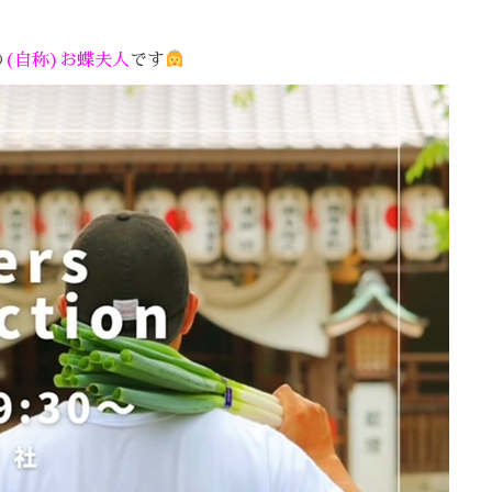
の
(自称)お蝶夫人
です