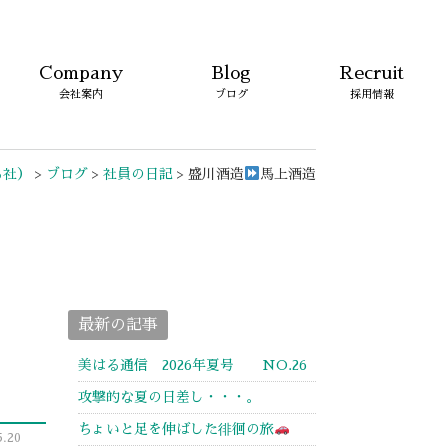
Company
Blog
Recruit
会社案内
ブログ
採用情報
る社）
>
ブログ
>
社員の日記
>
盛川酒造
馬上酒造
最新の記事
美はる通信 2026年夏号 NO.26
攻撃的な夏の日差し・・・。
ちょいと足を伸ばした徘徊の旅
.20