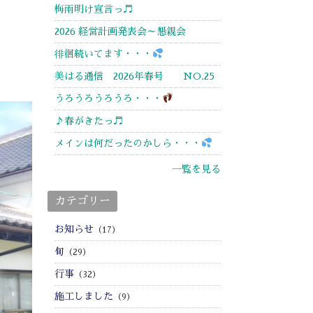
梅雨明け宣言っ♬
2026 経営計画発表会～懇親会
徘徊続いてます・・・
美はる通信 2026年春号 NO.25
うろうろうろうろ・・・
♪春がきたっ♬
メインは何だったのかしら・・・
一覧を見る
カテゴリー
お知らせ
（17）
旬
（29）
行事
（32）
施工しました
（9）