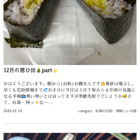
12月の思ひ出
part
おはようございます。朝から(自称)お蝶夫人です
黄砂は飛ぶし、
早くも花粉情報まで
おまけに今日は３月下旬から４月頃の気温に
なる予報
寒い寒いとは言ってますが季節先取りでしょうか
さ
て、社員・神っ
な一…
2026.01.16
category :
社員の日記
・
美味しいお店