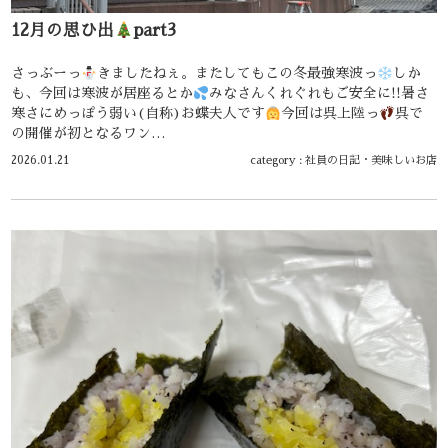
12月の思ひ出
part3
さっぶーっ
きましたねぇ。またしてもこの冬最強寒波っ
しか
も、今回は寒波が居座るとか
みなさんくれぐれもご安全に!!暑さ
寒さにめっぽう弱い(自称)お蝶夫人です
今回は呉上陸っ
呉で
の開催が初となるワン…
2026.01.21
category :
社員の日記
・
美味しいお店