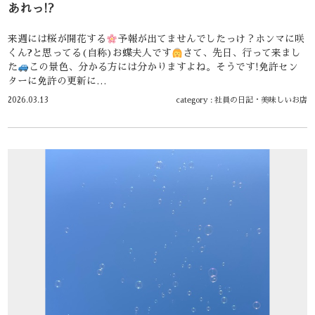
あれっ!?
来週には桜が開花する
予報が出てませんでしたっけ？ホンマに咲
くん?と思ってる(自称)お蝶夫人です
さて、先日、行って来まし
た
この景色、分かる方には分かりますよね。そうです!免許セン
ターに免許の更新に…
2026.03.13
category :
社員の日記
・
美味しいお店