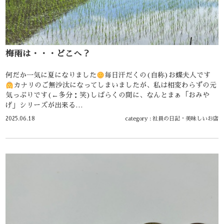
梅雨は・・・どこへ？
何だか一気に夏になりました
毎日汗だくの(自称)お蝶夫人です
カナリのご無沙汰になってしまいましたが、私は相変わらずの元
気っぷりです(←多分：笑)しばらくの間に、なんとまぁ「おみや
げ」シリーズが出来る…
2025.06.18
category :
社員の日記
・
美味しいお店