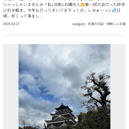
いらっしゃいませんか？私(自称)お蝶夫人
第一回大会だった昨年
に引き続き、今年も行ってまいりますっ！が、しかぁーっし
日
頃、歩くって事をし…
2026.02.27
category :
社員の日記
・
美味しいお店