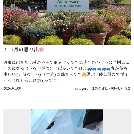
１０月の思ひ出
週末にはまた寒波がやって来るようですね
年始のように全国ニュ
ースになるような事がなければ良いですけど
春が待ち
遠しい(←気の早い)（自称)お蝶夫人です
備北丘陵公園までぴゅ
ーんとひとっとび
(って実…
2026.01.09
category :
社員の日記
・
美味しいお店