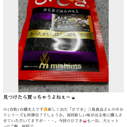
見つけたら買っちゃうよねぇ～
の(自称)お蝶夫人です
新しく出た「ひでき」三島食品さんのゆか
りシリーズも何弾目？でしょうか。毎回新しい味が出る度に購入さ
せていただいてますが・・・。今回のひでき
もーね、大ヒット
っ!!ご飯、何杯で…