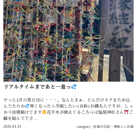
リアルタイムまであと一息っ
やっと1月の思ひ出に・・・。なんとまぁ、どんだけネタをため込
んでたのか
寒くなったら冬眠したい(自称)お蝶夫人ですが、しっ
かり徘徊続けてます
花手水が映えてるこちらは塩屋神社さん
ご
縁を結んで下さ…
2026.01.23
category :
社員の日記
・
美味しいお店