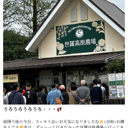
うろうろうろうろ・・・
雨降り後の今日、スッキリ良いお天気になりましたね
(自称)お蝶
夫人です
先日、ずぅーっと行きたかった世羅高原農場へ行ってき