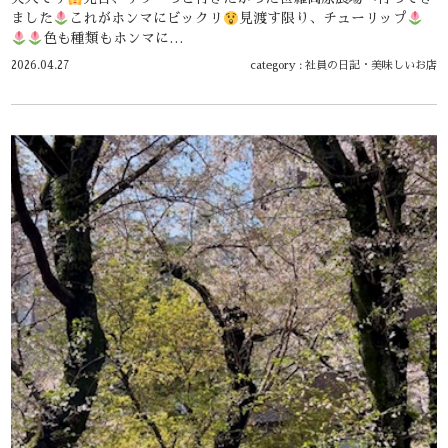
ました
これがホンマにビックリ
見渡す限り、チューリップ
色も種類もホンマに…
2026.04.27
category :
社員の日記
・
美味しいお店