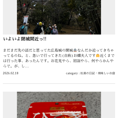
いよいよ閉城間近っ!!
まだまだ先の話だと思ってた広島城の閉城
なんだか迫ってきちゃ
ってるのね。と、急いで行ってきた(自称)お蝶夫人です
近くまで
は行った事、あったんです。お花見やら、初詣やら、何やらかんや
らで。が、し…
2026.02.18
category :
社員の日記
・
美味しいお店