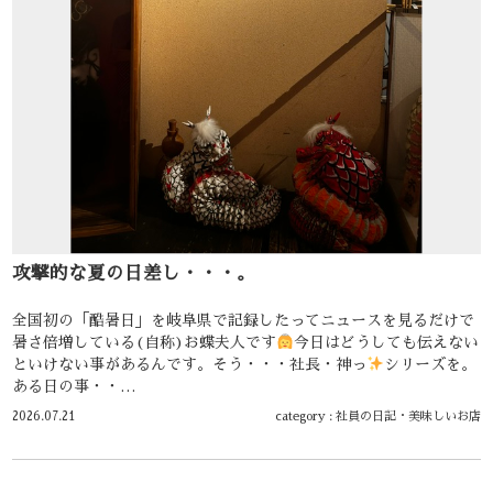
攻撃的な夏の日差し・・・。
全国初の「酷暑日」を岐阜県で記録したってニュースを見るだけで
暑さ倍増している(自称)お蝶夫人です
今日はどうしても伝えない
といけない事があるんです。そう・・・社長・神っ
シリーズを。
ある日の事・・…
2026.07.21
category :
社員の日記
・
美味しいお店