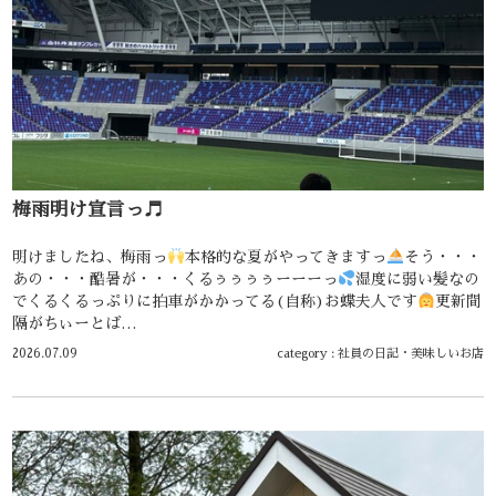
梅雨明け宣言っ♬
明けましたね、梅雨っ
本格的な夏がやってきますっ
そう・・・
あの・・・酷暑が・・・くるぅぅぅぅーーーっ
湿度に弱い髪なの
でくるくるっぷりに拍車がかかってる(自称)お蝶夫人です
更新間
隔がちぃーとば…
2026.07.09
category :
社員の日記
・
美味しいお店