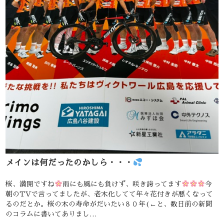
メインは何だったのかしら・・・
桜、満開ですね
雨にも風にも負けず、咲き誇ってます
今
朝のTVで言ってましたが、老木化してて年々花付きが悪くなって
るのだとか。桜の木の寿命がだいたい８０年(←と、数日前の新聞
のコラムに書いてありまし…