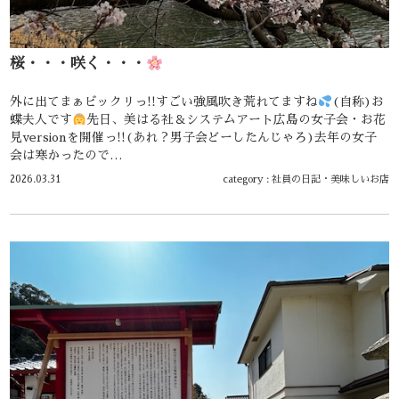
桜・・・咲く・・・
外に出てまぁビックリっ!!すごい強風吹き荒れてますね
(自称)お
蝶夫人です
先日、美はる社＆システムアート広島の女子会・お花
見versionを開催っ!!(あれ？男子会どーしたんじゃろ)去年の女子
会は寒かったので…
2026.03.31
category :
社員の日記
・
美味しいお店