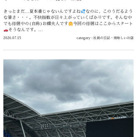
きっとまだ…夏本番じゃないんですよね
なのに、このうだるよう
な暑さ・・・。不快指数が日々上がっていくばかりです。そんな中
でも徘徊中の(自称)お蝶夫人です
今回の徘徊はここからスタート
そうなんです。…
2026.07.15
category :
社員の日記
・
美味しいお店