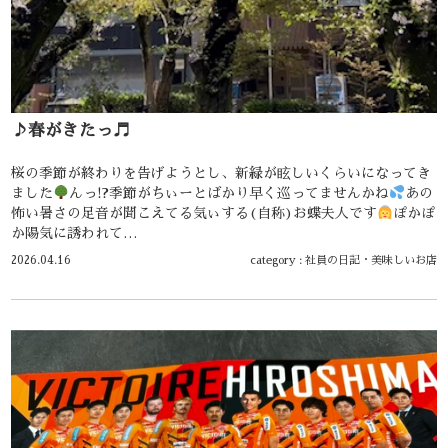
♪春がきたっ♬
桜の季節が終わりを告げようとし、新緑が眩しいくらいになってき
ました
んっ!?季節がちぃーとばかり早く巡ってませんかね
あの
怖い暑さの足音が聞こえてる気ぃする(自称)お蝶夫人です
ぽかぽ
か陽気に誘われて…
2026.04.16
category :
社員の日記
・
美味しいお店