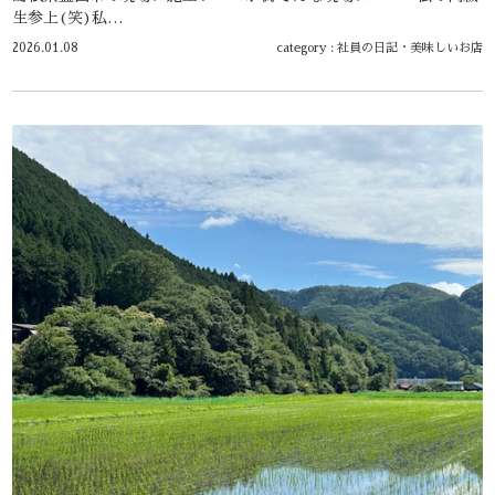
生参上(笑)私…
2026.01.08
category :
社員の日記
・
美味しいお店