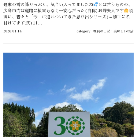
週末の雪の降りっぷり、気合い入ってましたね
とは言うものの、
広島市内は道路に積雪もなく一安心だった(自称)お蝶夫人です
順
調に、着々と「今」に追いついてきた思ひ出シリーズ(←勝手に名
付けてます:笑)11…
2026.01.14
category :
社員の日記
・
美味しいお店