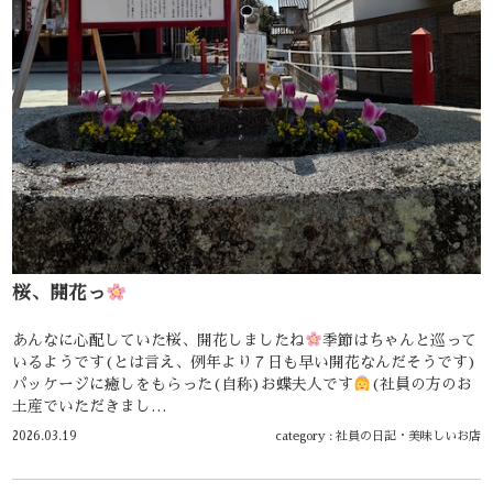
桜、開花っ
あんなに心配していた桜、開花しましたね
季節はちゃんと巡って
いるようです(とは言え、例年より７日も早い開花なんだそうです)
パッケージに癒しをもらった(自称)お蝶夫人です
(社員の方のお
土産でいただきまし…
2026.03.19
category :
社員の日記
・
美味しいお店