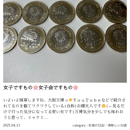
女子ですもの
女子会ですもの
いよいよ開幕しますね、大阪万博っ
ＹｏｕＴｕｂｅなどで紹介さ
れてるのを観てワクワクしている(自称)お蝶夫人です
(←見るだ
けで行った気分になってる安い女です)万博気分を少しでも味わお
うと思って、ミャクミ…
2025.04.11
category :
社員の日記
・
美味しいお店