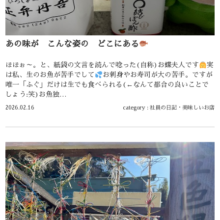
あの味が こんな姿の どこにある
ほほぉ～。と、紙袋の文言を読んで唸った(自称)お蝶夫人です
実
は私、生のお魚が苦手でして
お刺身やお寿司が大の苦手。ですが
唯一「ふぐ」だけは生でも食べられる(←なんて都合の良いことで
しょう:笑)お魚独…
2026.02.16
category :
社員の日記
・
美味しいお店